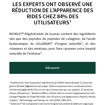
LES EXPERTS ONT OBSERVÉ UNE
RÉDUCTION DE L’APPARENCE DES
RIDES CHEZ 84% DES
UTILISATEURS¹
RICHELET® Régénération de la peau contient des ingrédients
tels que des peptides de peptides de collagène, de l'acide
hyaluronique, du CELLENIUM™ d'origine naturelle², et des
vitamines et des minéraux, pour faire rayonner votre beauté
naturelle de l’intérieur³.
Découvrir
1
Amélioration statistiquement significative (p<0,0001) observée après 12 semaines
grâce à Richelet Régénération de la peau. Testé cliniquement dans une étude ouverte,
116 femmes âgées de 45 à 65 ans ont reçu 3 comprimés par jour pendant 12 semaines.
Gibson, Rachael et al. “Beneficial Effects of Multi-Micronutrient Supplementation with
Collagen Peptides on Global Wrinkles, Skin Elasticity and Appearance in Healthy Female
Subjects.” Dermatology and therapy vol. 14,6 (2024): 1599-1614.
2
Cellenium™ est composé de vitamine E d'origine naturelle et de sélénium organique.