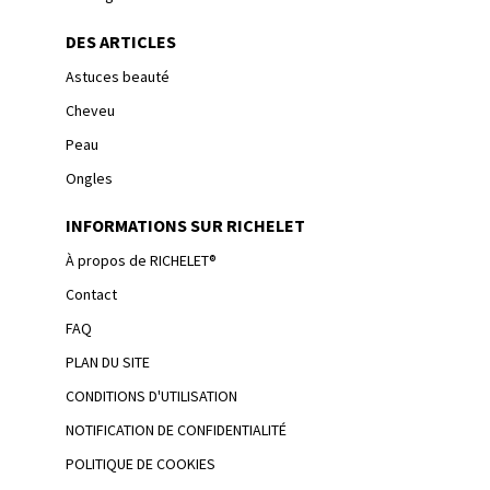
DES ARTICLES
Astuces beauté
Cheveu
Peau
Ongles
INFORMATIONS SUR RICHELET
À propos de RICHELET®
Contact
FAQ
PLAN DU SITE
Acceptez les cookies dès maintenant et recevez
CONDITIONS D'UTILISATION
des offres et du contenu personnalisés! 😊
NOTIFICATION DE CONFIDENTIALITÉ
Avec votre consentement, nous, Procter & Gamble, et nos
partenaires
POLITIQUE DE COOKIES
utilisons des cookies, des pixels et autres technologies (des cookies), y
compris des cookies tiers, tels que listés dans notre outil de « Gestion