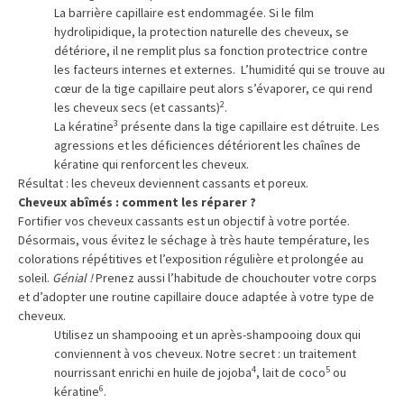
La barrière capillaire est endommagée. Si le film
hydrolipidique, la protection naturelle des cheveux, se
détériore, il ne remplit plus sa fonction protectrice
contre
les facteurs
internes et externes. L’humidité qui se trouve au
cœur de la tige capillaire peut alors s’évaporer, ce qui rend
2
les cheveux secs (et cassants)
.
3
La kératine
présente dans la tige capillaire est détruite. Les
agressions et les
déficiences
détériorent les chaînes de
kératine qui renforcent les cheveux.
Résultat : les cheveux deviennent cassants et poreux.
Cheveux abîmés : comment les réparer ?
Fortifier
vos
cheveux
cassants est un objectif à votre portée.
Désormais, vous évitez le séchage à très haute température, les
colorations répétitives et l’exposition régulière et prolongée au
soleil.
Génial !
Prenez aussi l’habitude de chouchouter votre corps
et d’adopter une routine capillaire douce adaptée à votre type de
cheveux.
Utilisez un shampooing et un après-shampooing doux qui
conviennent à vos cheveux.
Notre secret : un traitement
4
5
nourrissant enrichi en huile de jojoba
, lait de coco
ou
6
kératine
.