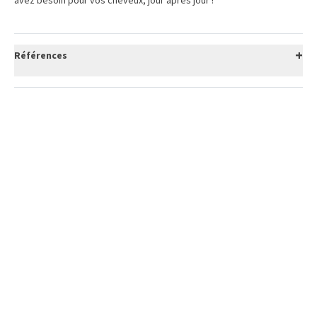
avez besoin
pour vos cheveux
,
jour après jour !
+
Références